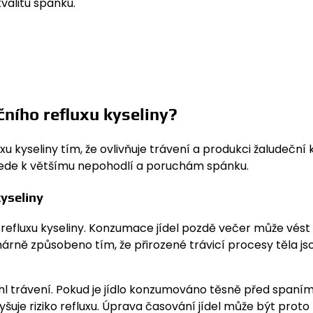
kvalitu spánku.
čního refluxu kyseliny?
 kyseliny tím, že ovlivňuje trávení a produkci žaludeční k
ož vede k většímu nepohodlí a poruchám spánku.
yseliny
ů refluxu kyseliny. Konzumace jídel pozdě večer může vést 
árně způsobeno tím, že přirozené trávicí procesy těla js
mohl trávení. Pokud je jídlo konzumováno těsně před spaním
yšuje riziko refluxu. Úprava časování jídel může být proto