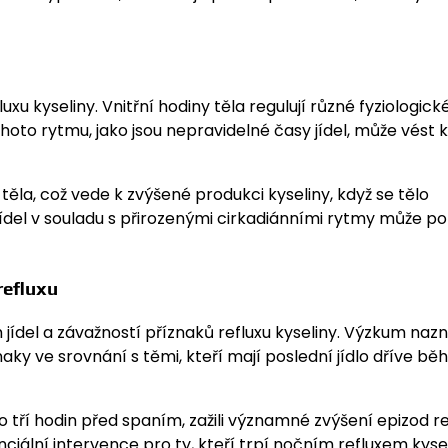
xu kyseliny. Vnitřní hodiny těla regulují různé fyziologick
oto rytmu, jako jsou nepravidelné časy jídel, může vést k
ěla, což vede k zvýšené produkci kyseliny, když se tělo
jídel v souladu s přirozenými cirkadiánními rytmy může p
refluxu
ídel a závažností příznaků refluxu kyseliny. Výzkum nazn
íznaky ve srovnání s těmi, kteří mají poslední jídlo dříve b
 do tří hodin před spaním, zažili významné zvýšení epizod re
nciální intervence pro ty, kteří trpí nočním refluxem kysel