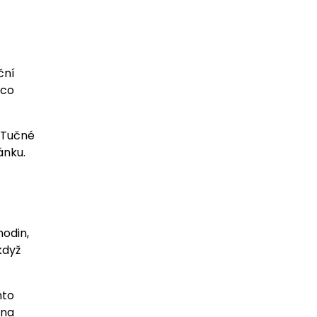
ční
mco
 Tučné
ánku.
hodin,
když
nto
ina