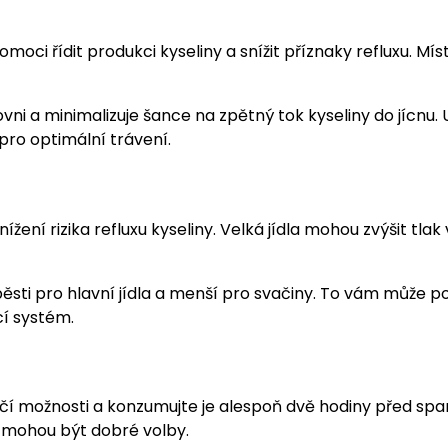
i řídit produkci kyseliny a snížit příznaky refluxu. Míst
ni a minimalizuje šance na zpětný tok kyseliny do jícnu. U
e pro optimální trávení.
žení rizika refluxu kyseliny. Velká jídla mohou zvýšit tlak 
 pěsti pro hlavní jídla a menší pro svačiny. To vám může 
cí systém.
hčí možnosti a konzumujte je alespoň dvě hodiny před spa
ů mohou být dobré volby.