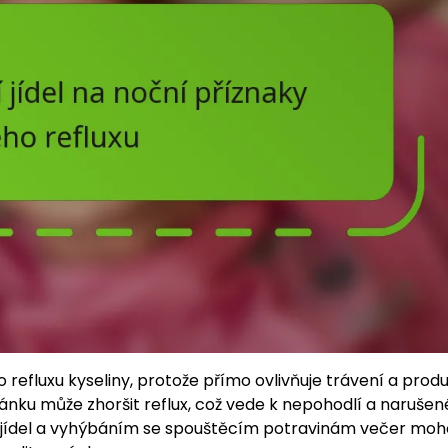
ho refluxu kyseliny, protože přímo ovlivňuje trávení a prod
spánku může zhoršit reflux, což vede k nepohodlí a naruše
 jídel a vyhýbáním se spouštěcím potravinám večer moh