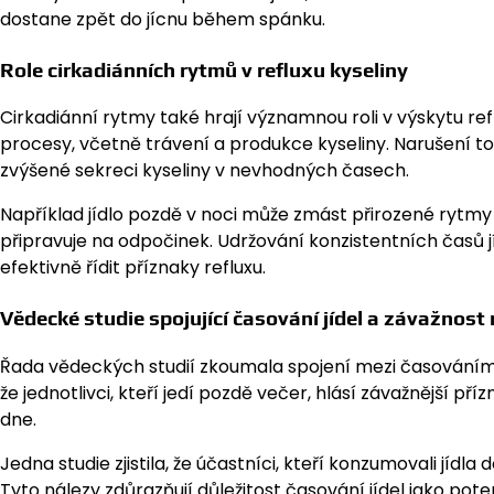
dostane zpět do jícnu během spánku.
Role cirkadiánních rytmů v refluxu kyseliny
Cirkadiánní rytmy také hrají významnou roli v výskytu reflu
procesy, včetně trávení a produkce kyseliny. Narušení toh
zvýšené sekreci kyseliny v nevhodných časech.
Například jídlo pozdě v noci může zmást přirozené rytmy t
připravuje na odpočinek. Udržování konzistentních časů 
efektivně řídit příznaky refluxu.
Vědecké studie spojující časování jídel a závažnost 
Řada vědeckých studií zkoumala spojení mezi časováním j
že jednotlivci, kteří jedí pozdě večer, hlásí závažnější př
dne.
Jedna studie zjistila, že účastníci, kteří konzumovali jídla
Tyto nálezy zdůrazňují důležitost časování jídel jako pote