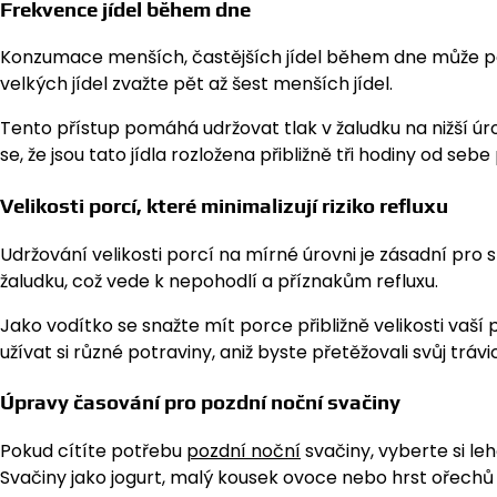
Frekvence jídel během dne
Konzumace menších, častějších jídel během dne může pomoc
velkých jídel zvažte pět až šest menších jídel.
Tento přístup pomáhá udržovat tlak v žaludku na nižší úrov
se, že jsou tato jídla rozložena přibližně tři hodiny od seb
Velikosti porcí, které minimalizují riziko refluxu
Udržování velikosti porcí na mírné úrovni je zásadní pro sní
žaludku, což vede k nepohodlí a příznakům refluxu.
Jako vodítko se snažte mít porce přibližně velikosti vaší
užívat si různé potraviny, aniž byste přetěžovali svůj trávi
Úpravy časování pro pozdní noční svačiny
Pokud cítíte potřebu
pozdní noční
svačiny, vyberte si le
Svačiny jako jogurt, malý kousek ovoce nebo hrst ořech