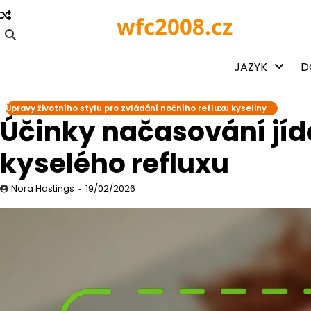
Skip
wfc2008.cz
to
content
JAZYK
D
Úpravy životního stylu pro zvládání nočního refluxu kyseliny
Účinky načasování jíd
kyselého refluxu
Nora Hastings
19/02/2026