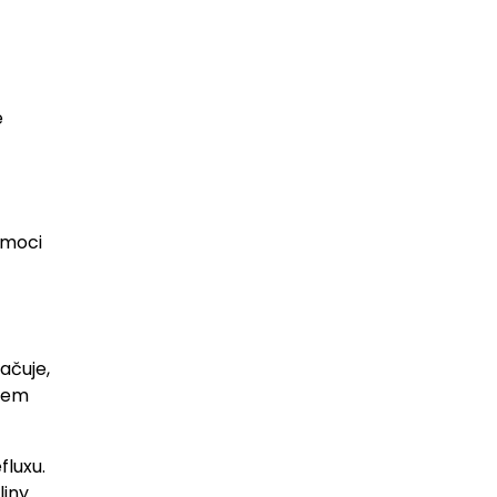
é
omoci
ačuje,
ěhem
fluxu.
iny.