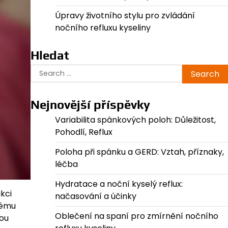
Úpravy životního stylu pro zvládání
nočního refluxu kyseliny
Hledat
Search
for:
Nejnovější příspěvky
Variabilita spánkových poloh: Důležitost,
Pohodlí, Reflux
Poloha při spánku a GERD: Vztah, příznaky,
léčba
Hydratace a noční kyselý reflux:
ukci
načasování a účinky
nému
Oblečení na spaní pro zmírnění nočního
ou