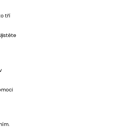
o tří
jistěte
v
pomoci
ním.