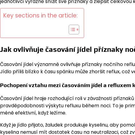
jednotlivci výrazně snížit své příznaky a zlepšit celkovou 
Key sections in the article:
Jak ovlivňuje časování jídel příznaky no
Časování jídel významně ovlivňuje příznaky nočního refluxu
Jídlo příliš blízko k času spánku může zhoršit reflux, c
Pochopení vztahu mezi časováním jídel a refluxem k
Časování jídel hraje rozhodující roli v závažnosti příznak
pravděpodobnosti výskytu refluxu během noci. To je prim
méně efektivní, když ležíme.
Když je jídlo přijato, žaludek produkuje kyselinu, aby po
kyselina nemusí mít dostatek času na neutralizaci, což zv