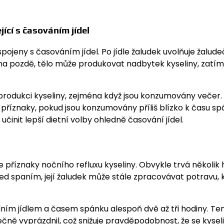
ící s časováním jídel
ojeny s časováním jídel. Po jídle žaludek uvolňuje žalude
vána pozdě, tělo může produkovat nadbytek kyseliny, zatí
rodukci kyseliny, zejména když jsou konzumovány večer.
příznaky, pokud jsou konzumovány příliš blízko k času sp
nit lepší dietní volby ohledně časování jídel.
e příznaky nočního refluxu kyseliny. Obvykle trvá několik 
řed spaním, její žaludek může stále zpracovávat potravu, 
ním jídlem a časem spánku alespoň dvě až tři hodiny. Te
čně vyprázdnil, což snižuje pravděpodobnost, že se kysel