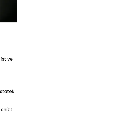
íst ve
ostatek
snížit