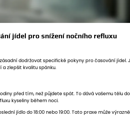
ní jídel pro snížení nočního refluxu
e zásadní dodržovat specifické pokyny pro časování jídel. J
 zlepšit kvalitu spánku.
i hodiny před tím, než půjdete spát. To dává vašemu tělu d
fluxu kyseliny během noci.
slední jídlo do 18:00 nebo 19:00. Tato praxe může výrazně 