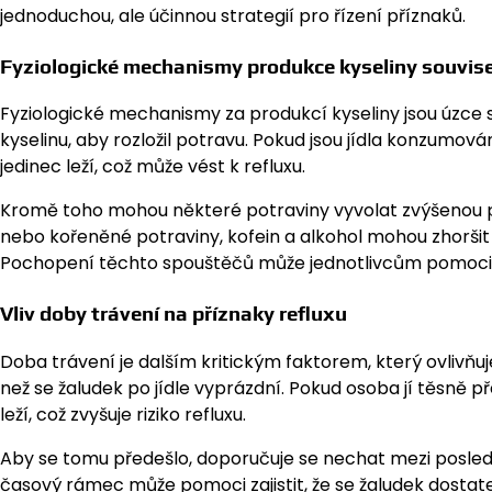
jednoduchou, ale účinnou strategií pro řízení příznaků.
Fyziologické mechanismy produkce kyseliny souvisej
Fyziologické mechanismy za produkcí kyseliny jsou úzce sp
kyselinu, aby rozložil potravu. Pokud jsou jídla konzumo
jedinec leží, což může vést k refluxu.
Kromě toho mohou některé potraviny vyvolat zvýšenou p
nebo kořeněné potraviny, kofein a alkohol mohou zhoršit 
Pochopení těchto spouštěčů může jednotlivcům pomoci uči
Vliv doby trávení na příznaky refluxu
Doba trávení je dalším kritickým faktorem, který ovlivňuj
než se žaludek po jídle vyprázdní. Pokud osoba jí těsně p
leží, což zvyšuje riziko refluxu.
Aby se tomu předešlo, doporučuje se nechat mezi posled
časový rámec může pomoci zajistit, že se žaludek dostate