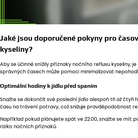
Jaké jsou doporučené pokyny pro časová
kyseliny?
Aby se účinně snížily příznaky nočního refluxu kyseliny, j
správných časech může pomoci minimalizovat nepohodlí a
Optimální hodiny k jídlu před spaním
Snažte se dokončit své poslední jídlo alespoň tři až čtyř
času na trávení potravy, což snižuje pravděpodobnost re
Například pokud plánujete spát ve 22:00, snažte se mít po
riziko nočních příznaků.