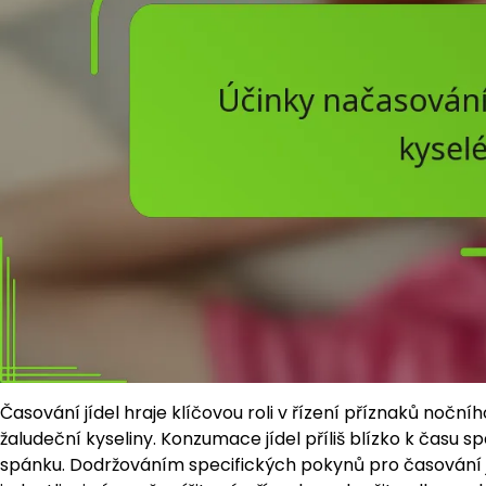
Časování jídel hraje klíčovou roli v řízení příznaků noční
žaludeční kyseliny. Konzumace jídel příliš blízko k času 
spánku. Dodržováním specifických pokynů pro časování