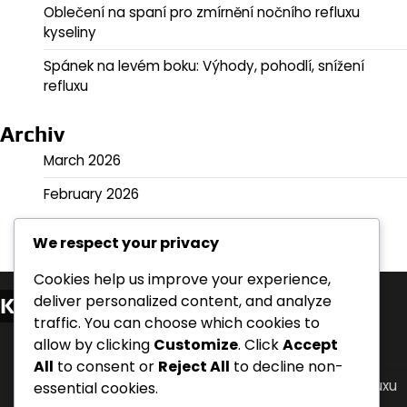
Oblečení na spaní pro zmírnění nočního refluxu
kyseliny
Spánek na levém boku: Výhody, pohodlí, snížení
refluxu
Archiv
March 2026
February 2026
We respect your privacy
Cookies help us improve your experience,
deliver personalized content, and analyze
Kategorie
traffic. You can choose which cookies to
Polohy při spánku pro zvládání nočního refluxu
allow by clicking
Customize
. Click
Accept
kyseliny
All
to consent or
Reject All
to decline non-
Protokoly časování jídel pro úlevu od nočního refluxu
essential cookies.
kyseliny