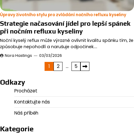
Úpravy životního stylu pro zvládání nočního refluxu kyseliny
Strategie načasování jídel pro lepší spánek
při nočním refluxu kyseliny
Noční kyselý reflux může výrazně ovlivnit kvalitu spánku tím, že
způsobuje nepohodlí a narušuje odpočinek.…
Nora Hastings
03/03/2026
Posts
1
2
…
5
pagination
Odkazy
Procházet
Kontaktujte nás
Náš příběh
Kategorie