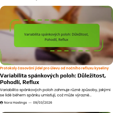
Protokoly časování jídel pro úlevu od nočního refluxu kyseliny
Variabilita spánkových poloh: Důležitost,
Pohodlí, Reflux
Variabilita spánkových poloh zahrnuje různé způsoby, jakými
se lidé během spánku umisťují, což může výrazně…
Nora Hastings
09/03/2026