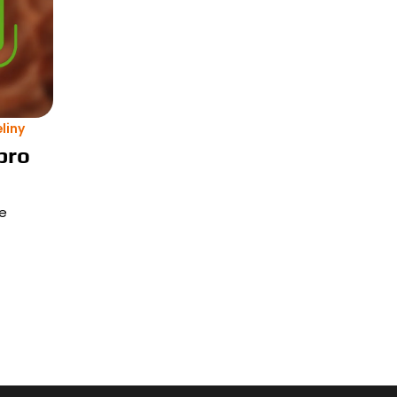
liny
pro
le