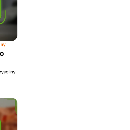
iny
ho
kyseliny