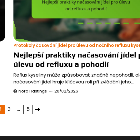
Protokoly časování jídel pro úlevu od nočního refluxu kyse
Nejlepší praktiky načasování jídel 
úlevu od refluxu a pohodlí
Reflux kyseliny může způsobovat značné nepohodlí, a
načasování jídel hraje klíčovou roli při zvládání jeho…
Nora Hastings
20/02/2026
2
3
…
5