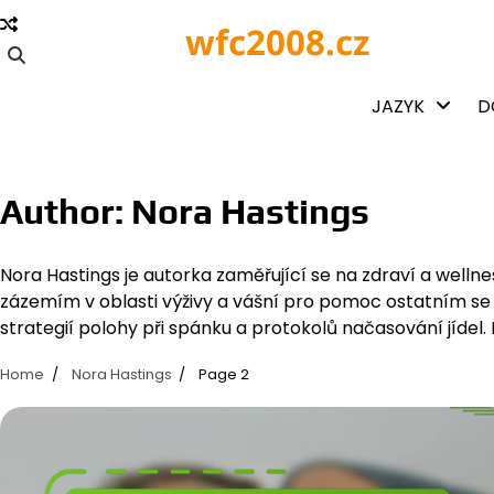
Skip
wfc2008.cz
to
content
JAZYK
D
Author:
Nora Hastings
Nora Hastings je autorka zaměřující se na zdraví a wellnes
zázemím v oblasti výživy a vášní pro pomoc ostatním se s
strategií polohy při spánku a protokolů načasování jídel.
Home
Nora Hastings
Page 2