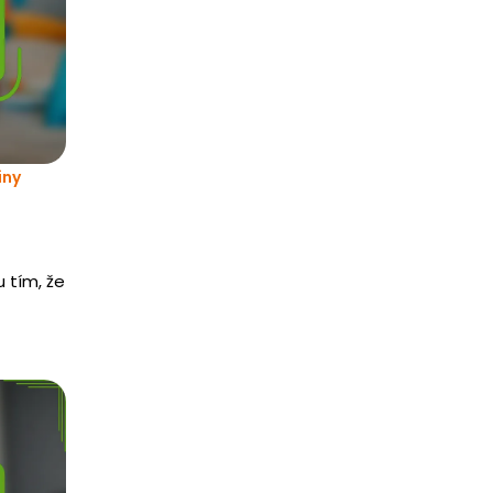
iny
 tím, že