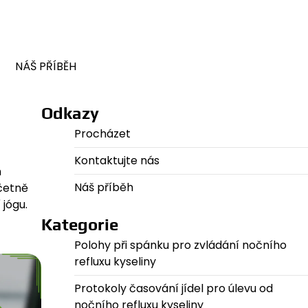
NÁŠ PŘÍBĚH
Odkazy
Procházet
Kontaktujte nás
m
Náš příběh
včetně
 jógu.
Kategorie
Polohy při spánku pro zvládání nočního
refluxu kyseliny
Protokoly časování jídel pro úlevu od
nočního refluxu kyseliny