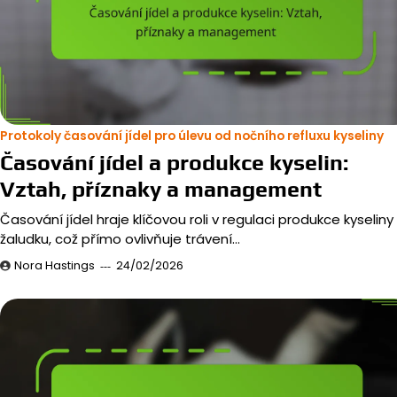
Protokoly časování jídel pro úlevu od nočního refluxu kyseliny
Časování jídel a produkce kyselin:
Vztah, příznaky a management
Časování jídel hraje klíčovou roli v regulaci produkce kyseliny
žaludku, což přímo ovlivňuje trávení…
Nora Hastings
24/02/2026