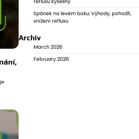
refluxu kyseliny
Spánek na levém boku: Výhody, pohodlí,
snížení refluxu
Archiv
March 2026
February 2026
nání,
je