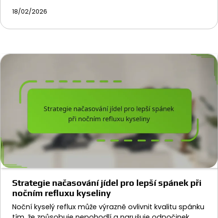
18/02/2026
Strategie načasování jídel pro lepší spánek při
nočním refluxu kyseliny
Noční kyselý reflux může výrazně ovlivnit kvalitu spánku
tím, že způsobuje nepohodlí a narušuje odpočinek.…