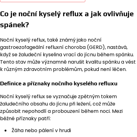
Co je noční kyselý reflux a jak ovlivňuje
spánek?
Noční kyselý reflux, také známý jako noční
gastroezofageální refluxní choroba (GERD), nastává,
když se žaludeční kyselina vrací do jícnu během spánku.
Tento stav může významně narušit kvalitu spánku a vést
k různým zdravotním problémům, pokud není léčen.
Definice a příznaky nočního kyselého refluxu
Noční kyselý reflux se vyznačuje zpětným tokem
žaludečního obsahu do jícnu při ležení, což může
způsobit nepohodlí a probouzení během noci. Mezi
běžné příznaky patří:
Žáha nebo pálení v hrudi