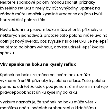
Některé spánkové polohy mohou zhoršit příznaky
kyselého
refluxu a
měly by být vyhýbány. Spánek na
zádech může umožnit kyselině vracet se do jícnu kvůli
horizontální poloze těla.
Navíc ležení na pravém boku může zhoršit příznaky u
některých jednotlivců, protože tato poloha může uvolnit
dolní jícnový svěrač, což zvyšuje riziko refluxu. Je nejlepší
se těmto polohám vyhnout, abyste udrželi lepší kvalitu
spánku.
Vliv spánku na boku na kyselý reflux
Spánek na boku, zejména na levém boku, může
významně snížit příznaky kyselého refluxu. Tato poloha
pomáhá udržet žaludek pod jícnem, čímž se minimalizuje
pravděpodobnost úniku kyseliny do krku.
Výzkum naznačuje, že spánek na boku může vést k
menšímu počtu nočních probouzení a klidnějšímu