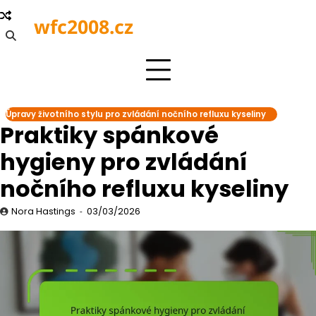
Skip
wfc2008.cz
to
content
Úpravy životního stylu pro zvládání nočního refluxu kyseliny
Praktiky spánkové
hygieny pro zvládání
nočního refluxu kyseliny
Nora Hastings
03/03/2026