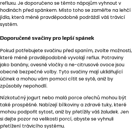
refluxu. Je doporučeno se těmto nápojům vyhnout v
hodinách před spánkem. Místo toho se zaměřte na lehčí
jídla, která méně pravděpodobně podráždí váš trávicí
systém.
Doporučené svačiny pro lepší spánek
Pokud potřebujete svačinu před spaním, zvolte možnosti,
které méně pravděpodobně vyvolají reflux. Potraviny
jako banány, ovesné vločky a ne-citrusové ovoce jsou
obecně bezpečné volby. Tyto svačiny mají uklidňující
účinek a mohou vám pomoci cítit se sytě, aniž by
způsobily nepohodlí.
Nízkotučný jogurt nebo malá porce ořechů mohou být
také prospěšné. Nabízejí bílkoviny a zdravé tuky, které
mohou podpořit sytost, aniž by přetížily váš žaludek. Jen
si dejte pozor na velikosti porcí, abyste se vyhnuli
přetížení trávicího systému.