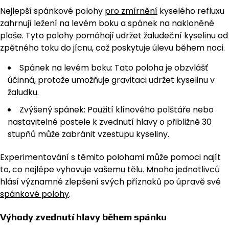
Nejlepší spánkové polohy
pro zmírnění
kyselého refluxu
zahrnují ležení na levém boku a spánek na nakloněné
ploše. Tyto polohy pomáhají udržet žaludeční kyselinu od
zpětného toku do jícnu, což poskytuje úlevu během noci.
Spánek na levém boku: Tato poloha je obzvlášť
účinná, protože umožňuje gravitaci udržet kyselinu v
žaludku.
Zvýšený spánek: Použití klínového polštáře nebo
nastavitelné postele k zvednutí hlavy o přibližně 30
stupňů může zabránit vzestupu kyseliny.
Experimentování s těmito polohami může pomoci najít
to, co nejlépe vyhovuje vašemu tělu. Mnoho jednotlivců
hlásí významné zlepšení svých příznaků po úpravě své
spánkové polohy
.
Výhody zvednutí hlavy během spánku