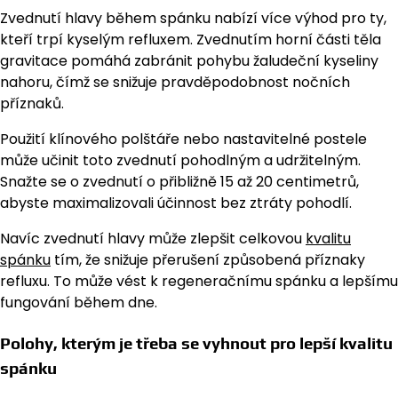
Zvednutí hlavy během spánku nabízí více výhod pro ty,
kteří trpí kyselým refluxem. Zvednutím horní části těla
gravitace pomáhá zabránit pohybu žaludeční kyseliny
nahoru, čímž se snižuje pravděpodobnost nočních
příznaků.
Použití klínového polštáře nebo nastavitelné postele
může učinit toto zvednutí pohodlným a udržitelným.
Snažte se o zvednutí o přibližně 15 až 20 centimetrů,
abyste maximalizovali účinnost bez ztráty pohodlí.
Navíc zvednutí hlavy může zlepšit celkovou
kvalitu
spánku
tím, že snižuje přerušení způsobená příznaky
refluxu. To může vést k regeneračnímu spánku a lepšímu
fungování během dne.
Polohy, kterým je třeba se vyhnout pro lepší kvalitu
spánku