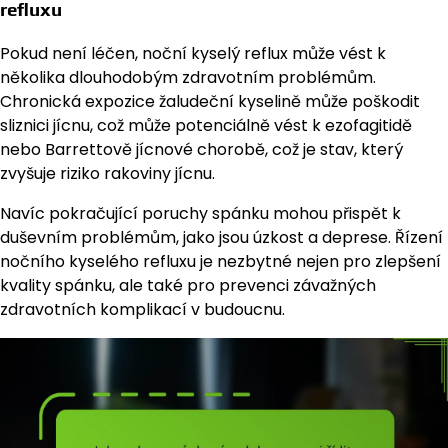
refluxu
Pokud není léčen, noční kyselý reflux může vést k
několika dlouhodobým zdravotním problémům.
Chronická expozice žaludeční kyselině může poškodit
sliznici jícnu, což může potenciálně vést k ezofagitidě
nebo Barrettově jícnové chorobě, což je stav, který
zvyšuje riziko rakoviny jícnu.
Navíc pokračující poruchy spánku mohou přispět k
duševním problémům, jako jsou úzkost a deprese. Řízení
nočního kyselého refluxu je nezbytné nejen pro zlepšení
kvality spánku, ale také pro prevenci závažných
zdravotních komplikací v budoucnu.