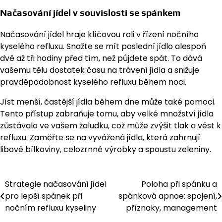
Načasování jídel v souvislosti se spánkem
Načasování jídel hraje klíčovou roli v řízení nočního
kyselého refluxu. Snažte se mít poslední jídlo alespoň
dvě až tři hodiny před tím, než půjdete spát. To dává
vašemu tělu dostatek času na trávení jídla a snižuje
pravděpodobnost kyselého refluxu během noci.
Jíst menší, častější jídla během dne může také pomoci.
Tento přístup zabraňuje tomu, aby velké množství jídla
zůstávalo ve vašem žaludku, což může zvýšit tlak a vést k
refluxu. Zaměřte se na vyvážená jídla, která zahrnují
libové bílkoviny, celozrnné výrobky a spoustu zeleniny.
Strategie načasování jídel
Poloha při spánku a
Post
pro lepší spánek při
spánková apnoe: spojení,
navigation
nočním refluxu kyseliny
příznaky, management