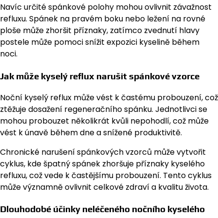
Navíc určité spánkové polohy mohou ovlivnit závažnost
refluxu. Spánek na pravém boku nebo ležení na rovné
ploše může zhoršit příznaky, zatímco zvednutí hlavy
postele může pomoci snížit expozici kyselině během
noci.
Jak může kyselý reflux narušit spánkové vzorce
Noční kyselý reflux může vést k častému probouzení, což
ztěžuje dosažení regeneračního spánku. Jednotlivci se
mohou probouzet několikrát kvůli nepohodlí, což může
vést k únavě během dne a snížené produktivitě.
Chronické narušení spánkových vzorců může vytvořit
cyklus, kde špatný spánek zhoršuje příznaky kyselého
refluxu, což vede k častějšímu probouzení. Tento cyklus
může významně ovlivnit celkové zdraví a kvalitu života.
Dlouhodobé účinky neléčeného nočního kyselého