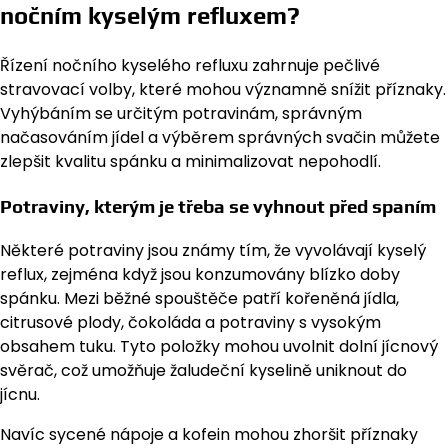
nočním kyselým refluxem?
Řízení nočního kyselého refluxu zahrnuje pečlivé
stravovací volby, které mohou významně snížit příznaky.
Vyhýbáním se určitým potravinám, správným
načasováním jídel a výběrem správných svačin můžete
zlepšit kvalitu spánku a minimalizovat nepohodlí.
Potraviny, kterým je třeba se vyhnout před spaním
Některé potraviny jsou známy tím, že vyvolávají kyselý
reflux, zejména když jsou konzumovány blízko doby
spánku. Mezi běžné spouštěče patří kořeněná jídla,
citrusové plody, čokoláda a potraviny s vysokým
obsahem tuku. Tyto položky mohou uvolnit dolní jícnový
svěrač, což umožňuje žaludeční kyselině uniknout do
jícnu.
Navíc sycené nápoje a kofein mohou zhoršit příznaky