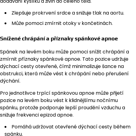
dodávání kyslíku a živin do celého těla.
Zlepšuje prokrvení srdce a snižuje tlak na aortu.
Může pomoci zmírnit otoky v končetinách.
Snížené chrápání a příznaky spánkové apnoe
Spánek na levém boku může pomoci snížit chrápání a
zmírnit příznaky spánkové apnoe. Tato pozice udržuje
dýchací cesty otevřené, čímž minimalizuje šance na
obstrukci, která může vést k chrápání nebo přerušení
dýchání.
Pro jednotlivce trpící spánkovou apnoe může přijetí
pozice na levém boku vést k klidnějšímu nočnímu
spánku, protože podporuje lepší proudění vzduchu a
snižuje frekvenci epizod apnoe.
Pomáhá udržovat otevřené dýchací cesty během
spánku.