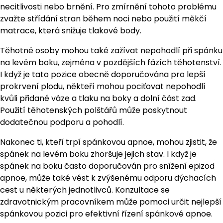
necitlivosti nebo brnění. Pro zmírnění tohoto problému
zvažte střídání stran během noci nebo použití měkčí
matrace, která snižuje tlakové body.
Těhotné osoby mohou také zažívat nepohodlí při spánku
na levém boku, zejména v pozdějších fázích těhotenství.
I když je tato pozice obecně doporučována pro lepší
prokrvení plodu, někteří mohou pociťovat nepohodlí
kvůli přidané váze a tlaku na boky a dolní část zad.
Použití těhotenských polštářů může poskytnout
dodatečnou podporu a pohodlí.
Nakonec ti, kteří trpí spánkovou apnoe, mohou zjistit, že
spánek na levém boku zhoršuje jejich stav. I když je
spánek na boku často doporučován pro snížení epizod
apnoe, může také vést k zvýšenému odporu dýchacích
cest u některých jednotlivců. Konzultace se
zdravotnickým pracovníkem může pomoci určit nejlepší
spánkovou pozici pro efektivní řízení spánkové apnoe.