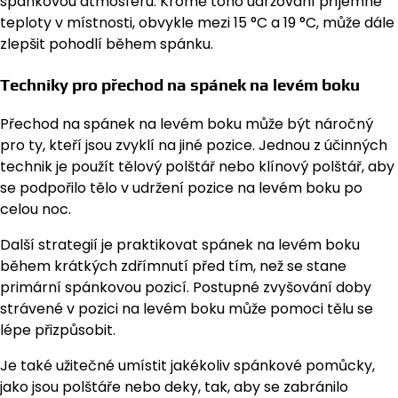
spánkovou atmosféru. Kromě toho udržování příjemné
teploty v místnosti, obvykle mezi 15 °C a 19 °C, může dále
zlepšit pohodlí během spánku.
Techniky pro přechod na spánek na levém boku
Přechod na spánek na levém boku může být náročný
pro ty, kteří jsou zvyklí na jiné pozice. Jednou z účinných
technik je použít tělový polštář nebo klínový polštář, aby
se podpořilo tělo v udržení pozice na levém boku po
celou noc.
Další strategií je praktikovat spánek na levém boku
během krátkých zdřímnutí před tím, než se stane
primární spánkovou pozicí. Postupné zvyšování doby
strávené v pozici na levém boku může pomoci tělu se
lépe přizpůsobit.
Je také užitečné umístit jakékoliv spánkové pomůcky,
jako jsou polštáře nebo deky, tak, aby se zabránilo