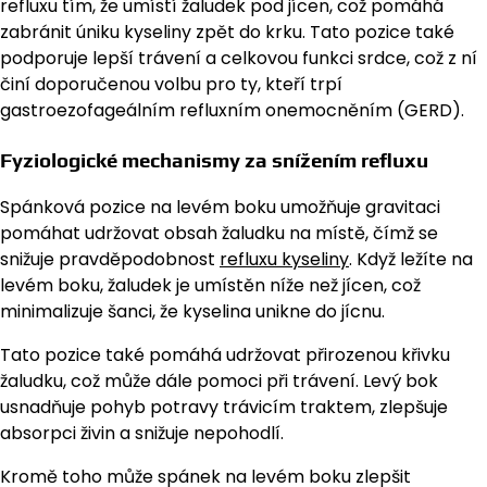
refluxu tím, že umístí žaludek pod jícen, což pomáhá
zabránit úniku kyseliny zpět do krku. Tato pozice také
podporuje lepší trávení a celkovou funkci srdce, což z ní
činí doporučenou volbu pro ty, kteří trpí
gastroezofageálním refluxním onemocněním (GERD).
Fyziologické mechanismy za snížením refluxu
Spánková pozice na levém boku umožňuje gravitaci
pomáhat udržovat obsah žaludku na místě, čímž se
snižuje pravděpodobnost
refluxu kyseliny
. Když ležíte na
levém boku, žaludek je umístěn níže než jícen, což
minimalizuje šanci, že kyselina unikne do jícnu.
Tato pozice také pomáhá udržovat přirozenou křivku
žaludku, což může dále pomoci při trávení. Levý bok
usnadňuje pohyb potravy trávicím traktem, zlepšuje
absorpci živin a snižuje nepohodlí.
Kromě toho může spánek na levém boku zlepšit