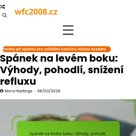
Skip
wfc2008.cz
to
content
Polohy při spánku pro zvládání nočního refluxu kyseliny
Spánek na levém boku:
Výhody, pohodlí, snížení
refluxu
Nora Hastings
06/03/2026