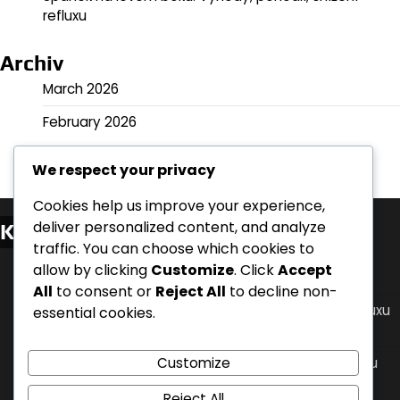
refluxu
Archiv
March 2026
February 2026
We respect your privacy
Cookies help us improve your experience,
deliver personalized content, and analyze
Kategorie
traffic. You can choose which cookies to
Polohy při spánku pro zvládání nočního refluxu
allow by clicking
Customize
. Click
Accept
kyseliny
All
to consent or
Reject All
to decline non-
Protokoly časování jídel pro úlevu od nočního refluxu
essential cookies.
kyseliny
Customize
Úpravy životního stylu pro zvládání nočního refluxu
kyseliny
Reject All