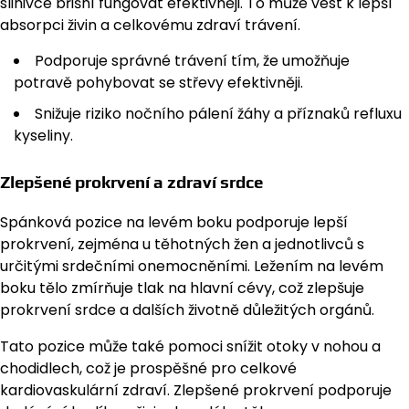
slinivce břišní fungovat efektivněji. To může vést k lepší
absorpci živin a celkovému zdraví trávení.
Podporuje správné trávení tím, že umožňuje
potravě pohybovat se střevy efektivněji.
Snižuje riziko nočního pálení žáhy a příznaků refluxu
kyseliny.
Zlepšené prokrvení a zdraví srdce
Spánková pozice na levém boku podporuje lepší
prokrvení, zejména u těhotných žen a jednotlivců s
určitými srdečními onemocněními. Ležením na levém
boku tělo zmírňuje tlak na hlavní cévy, což zlepšuje
prokrvení srdce a dalších životně důležitých orgánů.
Tato pozice může také pomoci snížit otoky v nohou a
chodidlech, což je prospěšné pro celkové
kardiovaskulární zdraví. Zlepšené prokrvení podporuje