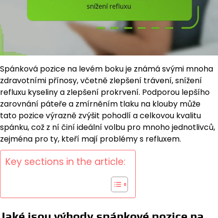
Spánková pozice na levém boku je známá svými mnoha
zdravotními přínosy, včetně zlepšení trávení, snížení
refluxu kyseliny a zlepšení prokrvení. Podporou lepšího
zarovnání páteře a zmírněním tlaku na klouby může
tato pozice výrazně zvýšit pohodlí a celkovou kvalitu
spánku, což z ní činí ideální volbu pro mnoho jednotlivců,
zejména pro ty, kteří mají problémy s refluxem.
Key sections in the article:
Jaké jsou výhody spánkové pozice na