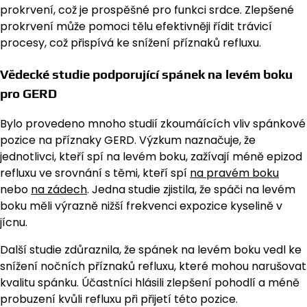
prokrvení, což je prospěšné pro funkci srdce. Zlepšené
prokrvení může pomoci tělu efektivněji řídit trávicí
procesy, což přispívá ke snížení příznaků refluxu.
Vědecké studie podporující spánek na levém boku
pro GERD
Bylo provedeno mnoho studií zkoumáících vliv spánkové
pozice na příznaky GERD. Výzkum naznačuje, že
jednotlivci, kteří spí na levém boku, zažívají méně epizod
refluxu ve srovnání s těmi, kteří spí
na pravém boku
nebo
na zádech
. Jedna studie zjistila, že spáči na levém
boku měli výrazně nižší frekvenci expozice kyselině v
jícnu.
Další studie zdůraznila, že spánek na levém boku vedl ke
snížení nočních příznaků refluxu, které mohou narušovat
kvalitu spánku. Účastníci hlásili zlepšení pohodlí a méně
probuzení kvůli refluxu při přijetí této pozice.