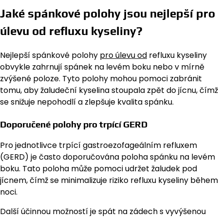
Jaké spánkové polohy jsou nejlepší pro
úlevu od refluxu kyseliny?
Nejlepší spánkové polohy
pro úlevu od
refluxu kyseliny
obvykle zahrnují spánek na levém boku nebo v mírně
zvýšené poloze. Tyto polohy mohou pomoci zabránit
tomu, aby žaludeční kyselina stoupala zpět do jícnu, čímž
se snižuje nepohodlí a zlepšuje kvalita spánku.
Doporučené polohy pro trpící GERD
Pro jednotlivce trpící gastroezofageálním refluxem
(GERD) je často doporučována poloha spánku na levém
boku. Tato poloha může pomoci udržet žaludek pod
jícnem, čímž se minimalizuje riziko refluxu kyseliny během
noci.
Další účinnou možností je spát na zádech s vyvýšenou