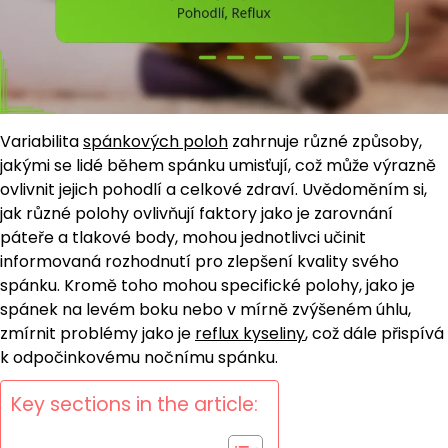
Variabilita
spánkových poloh
zahrnuje různé způsoby,
jakými se lidé během spánku umisťují, což může výrazně
ovlivnit jejich pohodlí a celkové zdraví. Uvědoměním si,
jak různé polohy ovlivňují faktory jako je zarovnání
páteře a tlakové body, mohou jednotlivci učinit
informovaná rozhodnutí pro zlepšení kvality svého
spánku. Kromě toho mohou specifické polohy, jako je
spánek na levém boku nebo v mírně zvýšeném úhlu,
zmírnit problémy jako je
reflux kyseliny
, což dále přispívá
k odpočinkovému nočnímu spánku.
Key sections in the article: