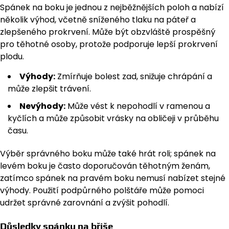
Spánek na boku je jednou z nejběžnějších poloh a nabízí
několik výhod, včetně sníženého tlaku na páteř a
zlepšeného prokrvení. Může být obzvláště prospěšný
pro těhotné osoby, protože podporuje lepší prokrvení
plodu.
Výhody:
Zmírňuje bolest zad, snižuje chrápání a
může zlepšit trávení.
Nevýhody:
Může vést k nepohodlí v ramenou a
kyčlích a může způsobit vrásky na obličeji v průběhu
času.
Výběr správného boku může také hrát roli; spánek na
levém boku je často doporučován těhotným ženám,
zatímco spánek na pravém boku nemusí nabízet stejné
výhody. Použití podpůrného polštáře může pomoci
udržet správné zarovnání a zvýšit pohodlí.
Důsledky spánku na břiše