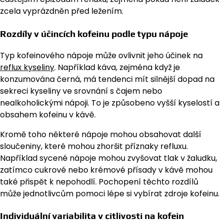
zcela vyprázdněn před ležením.
Rozdíly v účincích kofeinu podle typu nápoje
Typ kofeinového nápoje může ovlivnit jeho účinek na
reflux kyseliny
. Například káva, zejména když je
konzumována černá, má tendenci mít silnější dopad na
sekreci kyseliny ve srovnání s čajem nebo
nealkoholickými nápoji. To je způsobeno vyšší kyselostí a
obsahem kofeinu v kávě.
Kromě toho některé nápoje mohou obsahovat další
sloučeniny, které mohou zhoršit příznaky refluxu.
Například sycené nápoje mohou zvyšovat tlak v žaludku,
zatímco cukrové nebo krémové přísady v kávě mohou
také přispět k nepohodlí. Pochopení těchto rozdílů
může jednotlivcům pomoci lépe si vybírat zdroje kofeinu.
Individuální variabilita v citlivosti na kofein