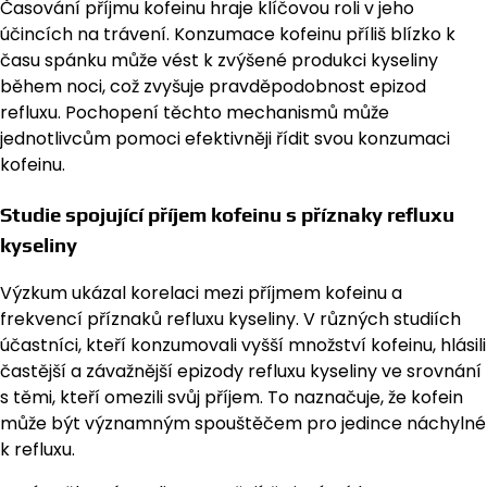
Časování příjmu kofeinu hraje klíčovou roli v jeho
účincích na trávení. Konzumace kofeinu příliš blízko k
času spánku může vést k zvýšené produkci kyseliny
během noci, což zvyšuje pravděpodobnost epizod
refluxu. Pochopení těchto mechanismů může
jednotlivcům pomoci efektivněji řídit svou konzumaci
kofeinu.
Studie spojující příjem kofeinu s příznaky refluxu
kyseliny
Výzkum ukázal korelaci mezi příjmem kofeinu a
frekvencí příznaků refluxu kyseliny. V různých studiích
účastníci, kteří konzumovali vyšší množství kofeinu, hlásili
častější a závažnější epizody refluxu kyseliny ve srovnání
s těmi, kteří omezili svůj příjem. To naznačuje, že kofein
může být významným spouštěčem pro jedince náchylné
k refluxu.