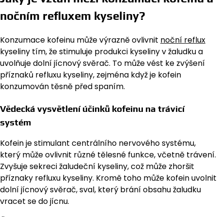
nočním refluxem kyseliny?
Konzumace kofeinu může výrazně ovlivnit
noční reflux
kyseliny tím, že stimuluje produkci kyseliny v žaludku a
uvolňuje dolní jícnový svěrač. To může vést ke zvýšení
příznaků refluxu kyseliny, zejména když je kofein
konzumován těsně před spaním.
Vědecká vysvětlení účinků kofeinu na trávicí
systém
Kofein je stimulant centrálního nervového systému,
který může ovlivnit různé tělesné funkce, včetně trávení.
Zvyšuje sekreci žaludeční kyseliny, což může zhoršit
příznaky refluxu kyseliny. Kromě toho může kofein uvolnit
dolní jícnový svěrač, sval, který brání obsahu žaludku
vracet se do jícnu.