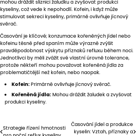
mohou dráždit sliznici žaludku a zvyšovat produkci
kyseliny, což vede k nepohodlí. Kofein, i když může
stimulovat sekreci kyseliny, primárně ovlivňuje jícnový
svěrač.
Časování je klíčové; konzumace kořeněných jídel nebo
kofeinu těsně před spaním může výrazně zvýšit
pravděpodobnost výskytu příznaků refluxu během noci.
Jednotlivci by měli zvážit své vlastní úrovně tolerance,
protože někteří mohou považovat kořeněná jídla za
problematičtější než kofein, nebo naopak.
Kofein:
Primárně ovlivňuje jícnový svěrač.
Kořeněná jídla:
Mohou dráždit žaludek a zvyšovat
produkci kyseliny.
Časování jídel a produkce
Post
Strategie řízení hmotnosti
kyselin: Vztah, příznaky a
pro noční reflux kyseliny