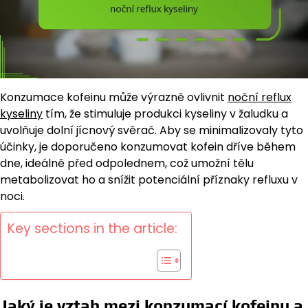
Konzumace kofeinu může výrazně ovlivnit
noční reflux
kyseliny
tím, že stimuluje produkci kyseliny v žaludku a
uvolňuje dolní jícnový svěrač. Aby se minimalizovaly tyto
účinky, je doporučeno konzumovat kofein dříve během
dne, ideálně před odpolednem, což umožní tělu
metabolizovat ho a snížit potenciální příznaky refluxu v
noci.
Key sections in the article:
Jaký je vztah mezi konzumací kofeinu a