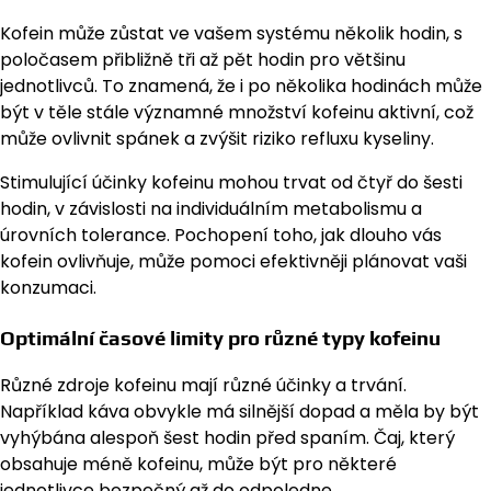
Kofein může zůstat ve vašem systému několik hodin, s
poločasem přibližně tři až pět hodin pro většinu
jednotlivců. To znamená, že i po několika hodinách může
být v těle stále významné množství kofeinu aktivní, což
může ovlivnit spánek a zvýšit riziko refluxu kyseliny.
Stimulující účinky kofeinu mohou trvat od čtyř do šesti
hodin, v závislosti na individuálním metabolismu a
úrovních tolerance. Pochopení toho, jak dlouho vás
kofein ovlivňuje, může pomoci efektivněji plánovat vaši
konzumaci.
Optimální časové limity pro různé typy kofeinu
Různé zdroje kofeinu mají různé účinky a trvání.
Například káva obvykle má silnější dopad a měla by být
vyhýbána alespoň šest hodin před spaním. Čaj, který
obsahuje méně kofeinu, může být pro některé
jednotlivce bezpečný až do odpoledne.