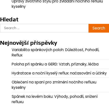
Úpravy životního stylu pro zvládání nočního refluxu
kyseliny
Hledat
Search
for:
Nejnovější příspěvky
Variabilita spánkových poloh: Důležitost, Pohodlí,
Reflux
Poloha při spánku a GERD: Vztah, příznaky, léčba
Hydratace a noční kyselý reflux: načasování a účinky
Oblečení na spaní pro zmírnění nočního refluxu
kyseliny
Spánek na levém boku: Výhody, pohodlí, snížení
refluxu