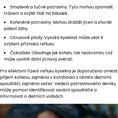
Smažené a tučné potraviny: Tyto mohou zpomalit
trávení a zvýšit tlak na žaludek.
Kořeněné potraviny: Mohou dráždit jícen a zhoršit
pálení žáhy.
Citrusové plody: Vysoká kyselost může vést k
zvýšení příznaků refluxu.
Čokoláda: Obsahuje jak kofein, tak teobromin, což
může uvolnit dolní jícnový svěrač.
Pro efektivní řízení refluxu kyseliny je doporučeno omezit
příjem kofeinu, zejména v kombinaci s těmito dietními
spouštěči, zejména večer. Vedení potravinového deníku
může pomoci identifikovat osobní spouštěče a
informovat o dietních volbách.