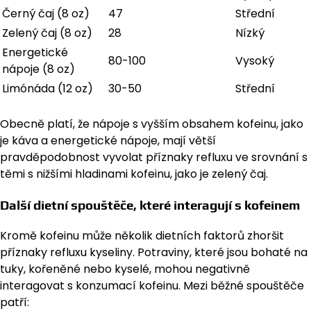
Černý čaj (8 oz)
47
Střední
Zelený čaj (8 oz)
28
Nízký
Energetické
80-100
Vysoký
nápoje (8 oz)
Limónáda (12 oz)
30-50
Střední
Obecně platí, že nápoje s vyšším obsahem kofeinu, jako
je káva a energetické nápoje, mají větší
pravděpodobnost vyvolat příznaky refluxu ve srovnání s
těmi s nižšími hladinami kofeinu, jako je zelený čaj.
Další dietní spouštěče, které interagují s kofeinem
Kromě kofeinu může několik dietních faktorů zhoršit
příznaky refluxu kyseliny. Potraviny, které jsou bohaté na
tuky, kořeněné nebo kyselé, mohou negativně
interagovat s konzumací kofeinu. Mezi běžné spouštěče
patří: