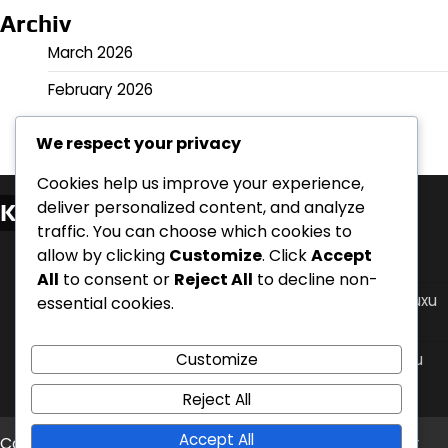
Archiv
March 2026
February 2026
We respect your privacy
Cookies help us improve your experience,
deliver personalized content, and analyze
Kategorie
traffic. You can choose which cookies to
Polohy při spánku pro zvládání nočního refluxu
allow by clicking
Customize
. Click
Accept
kyseliny
All
to consent or
Reject All
to decline non-
Protokoly časování jídel pro úlevu od nočního refluxu
essential cookies.
kyseliny
Úpravy životního stylu pro zvládání nočního refluxu
Customize
kyseliny
Reject All
Accept All
Copyright © 2026
wfc2008.cz
Theme: Timely News By