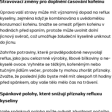
Stravovací změny pro doplnění časování kofeinu
Úprava vaší stravy může mít významný dopad na reflux
kyseliny, zejména když je kombinována s uvědomělou
konzumací kofeinu. Snažte se omezit příjem kofeinu v
hodinách před spaním, protože může uvolnit dolní
jícnový svěrač, což umožňuje žaludeční kyselině uniknout
do jícnu.
Zahrňte potraviny, které pravděpodobně nevyvolají
reflux, jako jsou celozrnné výrobky, libové bílkoviny a ne-
kyselé ovoce. Vyhněte se těžkým, kořeněným nebo
tučným jídlům večer, protože ty mohou zhoršit příznaky.
Zvažte, že poslední jídlo byste měli mít alespoň tři hodiny
před spánkem, aby vaše tělo mělo čas na trávení.
Spánkové polohy, které snižují příznaky refluxu
kyseliny
Vaše spánková poloha může ovlivnit závažnost nočního