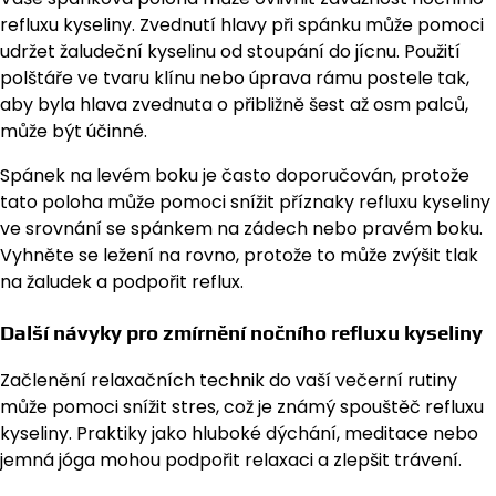
refluxu kyseliny. Zvednutí hlavy při spánku může pomoci
udržet žaludeční kyselinu od stoupání do jícnu. Použití
polštáře ve tvaru klínu nebo úprava rámu postele tak,
aby byla hlava zvednuta o přibližně šest až osm palců,
může být účinné.
Spánek na levém boku je často doporučován, protože
tato poloha může pomoci snížit příznaky refluxu kyseliny
ve srovnání se spánkem na zádech nebo pravém boku.
Vyhněte se ležení na rovno, protože to může zvýšit tlak
na žaludek a podpořit reflux.
Další návyky pro zmírnění nočního refluxu kyseliny
Začlenění relaxačních technik do vaší večerní rutiny
může pomoci snížit stres, což je známý spouštěč refluxu
kyseliny. Praktiky jako hluboké dýchání, meditace nebo
jemná jóga mohou podpořit relaxaci a zlepšit trávení.