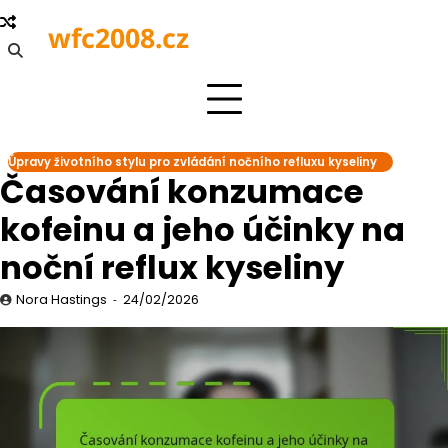
Skip
wfc2008.cz
to
content
Úpravy životního stylu pro zvládání nočního refluxu kyseliny
Časování konzumace
kofeinu a jeho účinky na
noční reflux kyseliny
Nora Hastings
24/02/2026