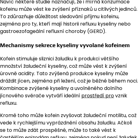
Navíc některé studie naznačují, že i mírná konzumace
kofeinu může vést ke zvýšení příznaků u citlivých jedinců.
To zdůrazňuje důležitost sledování příjmu kofeinu,
zejména pro ty, kteří mají historii refluxu kyseliny nebo
gastroezofageální refluxní choroby (GERD).
Mechanismy sekrece kyseliny vyvolané kofeinem
Kofein stimuluje sliznici žaludku k produkci většího
množství žaludeční kyseliny, což může vést k zvýšení
úrovně acidity. Tato zvýšená produkce kyseliny může
dráždit jícen, zejména při ležení, což je běžné během noci.
Kombinace zvýšené kyseliny a uvolněného dolního
jícnového svěrače vytváří ideální
prostředí pro
vznik
refluxu.
Kromě toho může kofein zvyšovat žaludeční motilitu, což
vede k rychlejšímu vyprázdnění obsahu žaludku. Ačkoli
se to může zdát prospěšné, může to také vést k
častějším epizodám refluxu, zejména pokud není žaludek