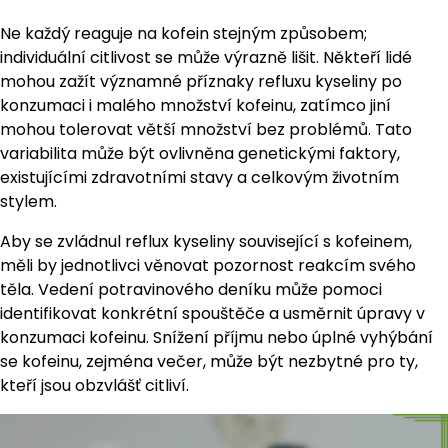
Ne každý reaguje na kofein stejným způsobem;
individuální citlivost se může výrazně lišit. Někteří lidé
mohou zažít významné příznaky refluxu kyseliny po
konzumaci i malého množství kofeinu, zatímco jiní
mohou tolerovat větší množství bez problémů. Tato
variabilita může být ovlivněna genetickými faktory,
existujícími zdravotními stavy a celkovým životním
stylem.
Aby se zvládnul reflux kyseliny související s kofeinem,
měli by jednotlivci věnovat pozornost reakcím svého
těla. Vedení potravinového deníku může pomoci
identifikovat konkrétní spouštěče a usměrnit úpravy v
konzumaci kofeinu. Snížení příjmu nebo úplné vyhýbání
se kofeinu, zejména večer, může být nezbytné pro ty,
kteří jsou obzvlášť citliví.