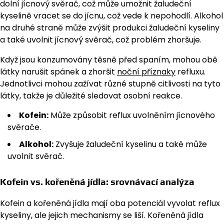
dolní jícnový svěrač, což může umožnit žaludeční
kyselině vracet se do jícnu, což vede k nepohodlí. Alkohol
na druhé straně může zvýšit produkci žaludeční kyseliny
a také uvolnit jícnový svěrač, což problém zhoršuje.
Když jsou konzumovány těsně před spaním, mohou obě
látky narušit spánek a zhoršit
noční příznaky
refluxu.
Jednotlivci mohou zažívat různé stupně citlivosti na tyto
látky, takže je důležité sledovat osobní reakce.
Kofein:
Může způsobit reflux uvolněním jícnového
svěrače.
Alkohol:
Zvyšuje žaludeční kyselinu a také může
uvolnit svěrač.
Kofein vs. kořeněná jídla: srovnávací analýza
Kofein a kořeněná jídla mají oba potenciál vyvolat reflux
kyseliny, ale jejich mechanismy se liší. Kořeněná jídla