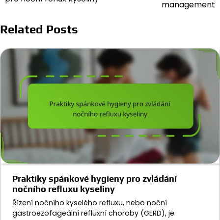
navigation
management
Related Posts
Praktiky spánkové hygieny pro zvládání
nočního refluxu kyseliny
Řízení nočního kyselého refluxu, nebo noční
gastroezofageální refluxní choroby (GERD), je