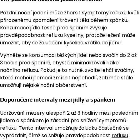
Pozdní noční jedení může zhoršit symptomy refluxu kvůli
přirozenému zpomalení trávení těla během spánku.
Konzumace jídla těsně před spaním zvyšuje
pravděpodobnost refluxu kyseliny, protože ležení může
umožnit, aby se žaludeční kyselina vrátila do jícnu.
Vyhněte se konzumaci těžkých jídel nebo svačin do 2 až
3 hodin před spaním, abyste minimalizovali riziko
nočního refluxu. Pokud je to nutné, zvolte lehčí svačiny,
které mohou pomoci zmírnit nepohodlí, zatímco stále
umožňují nějaké noční občerstvení.
Doporučené intervaly mezi jídly a spánkem
Udržování mezery alespoň 2 až 3 hodiny mezi posledním
jídlem a spánkem je zásadní pro snížení symptomů
refluxu. Tento interval umožňuje žaludku částečně se
vyprázdnit, čímž se snižuje pravděpodobnost
refluxu