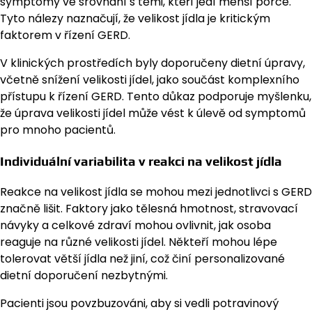
symptomy ve srovnání s těmi, kteří jedí menší porce.
Tyto nálezy naznačují, že velikost jídla je kritickým
faktorem v řízení GERD.
V klinických prostředích byly doporučeny dietní úpravy,
včetně snížení velikosti jídel, jako součást komplexního
přístupu k řízení GERD. Tento důkaz podporuje myšlenku,
že úprava velikosti jídel může vést k úlevě od symptomů
pro mnoho pacientů.
Individuální variabilita v reakci na velikost jídla
Reakce na velikost jídla se mohou mezi jednotlivci s GERD
značně lišit. Faktory jako tělesná hmotnost, stravovací
návyky a celkové zdraví mohou ovlivnit, jak osoba
reaguje na různé velikosti jídel. Někteří mohou lépe
tolerovat větší jídla než jiní, což činí personalizované
dietní doporučení nezbytnými.
Pacienti jsou povzbuzováni, aby si vedli potravinový