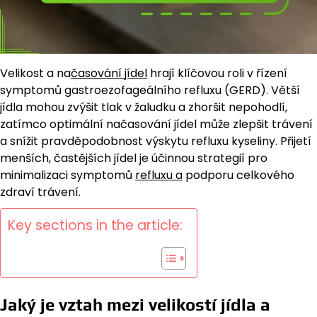
Velikost a na
časování jídel
hrají klíčovou roli v řízení
symptomů gastroezofageálního refluxu (GERD). Větší
jídla mohou zvýšit tlak v žaludku a zhoršit nepohodlí,
zatímco optimální načasování jídel může zlepšit trávení
a snížit pravděpodobnost výskytu refluxu kyseliny. Přijetí
menších, častějších jídel je účinnou strategií pro
minimalizaci symptomů
refluxu a
podporu celkového
zdraví trávení.
Key sections in the article:
Jaký je vztah mezi velikostí jídla a