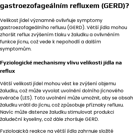
gastroezofageálním refluxem (GERD)?
Velikost jídel významně ovlivňuje symptomy
gastroezofageálního refluxu (GERD). Větší jídla mohou
zhoršit reflux zvýšením tlaku v žaludku a ovlivněním
funkce jícnu, což vede k nepohodlí a dalším
symptomům.
Fyziologické mechanismy vlivu velikosti jídla na
reflux
Větší velikosti jídel mohou vést ke zvýšení objemu
žaludku, což může vyvolat uvolnění dolního jícnového
svěrače (LES). Toto uvolnění může umožnit, aby se obsah
žaludku vrátil do jícnu, což způsobuje příznaky refluxu.
Navíc může distenze žaludku stimulovat produkci
žaludeční kyseliny, což dále zhoršuje GERD.
Fyziologická reakce na větší jídla zahrnuje složité