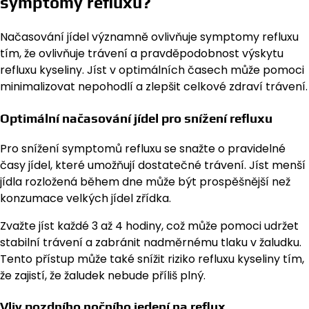
symptomy refluxu?
Načasování jídel významně ovlivňuje symptomy refluxu
tím, že ovlivňuje trávení a pravděpodobnost výskytu
refluxu kyseliny. Jíst v optimálních časech může pomoci
minimalizovat nepohodlí a zlepšit celkové zdraví trávení.
Optimální načasování jídel pro snížení refluxu
Pro snížení symptomů refluxu se snažte o pravidelné
časy jídel, které umožňují dostatečné trávení. Jíst menší
jídla rozložená během dne může být prospěšnější než
konzumace velkých jídel zřídka.
Zvažte jíst každé 3 až 4 hodiny, což může pomoci udržet
stabilní trávení a zabránit nadměrnému tlaku v žaludku.
Tento přístup může také snížit riziko refluxu kyseliny tím,
že zajistí, že žaludek nebude příliš plný.
Vliv pozdního nočního jedení na reflux