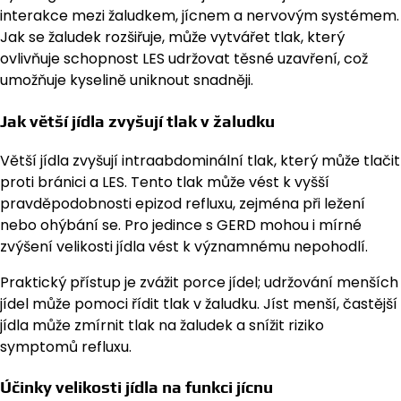
interakce mezi žaludkem, jícnem a nervovým systémem.
Jak se žaludek rozšiřuje, může vytvářet tlak, který
ovlivňuje schopnost LES udržovat těsné uzavření, což
umožňuje kyselině uniknout snadněji.
Jak větší jídla zvyšují tlak v žaludku
Větší jídla zvyšují intraabdominální tlak, který může tlačit
proti bránici a LES. Tento tlak může vést k vyšší
pravděpodobnosti epizod refluxu, zejména při ležení
nebo ohýbání se. Pro jedince s GERD mohou i mírné
zvýšení velikosti jídla vést k významnému nepohodlí.
Praktický přístup je zvážit porce jídel; udržování menších
jídel může pomoci řídit tlak v žaludku. Jíst menší, častější
jídla může zmírnit tlak na žaludek a snížit riziko
symptomů refluxu.
Účinky velikosti jídla na funkci jícnu