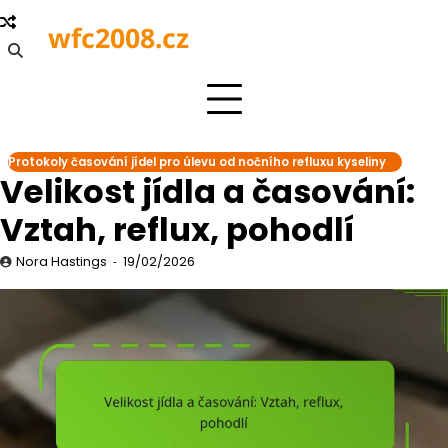
Skip
wfc2008.cz
to
content
Protokoly časování jídel pro úlevu od nočního refluxu kyseliny
Velikost jídla a časování:
Vztah, reflux, pohodlí
Nora Hastings
19/02/2026