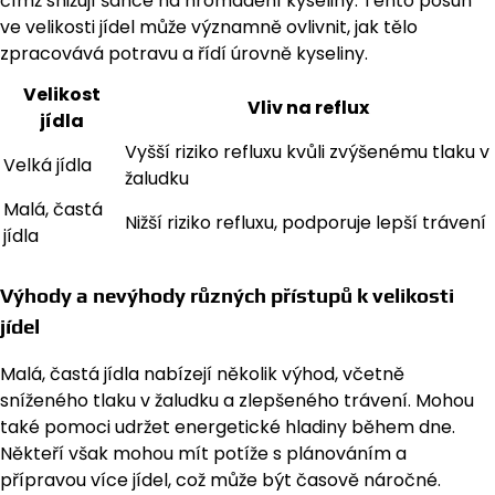
čímž snižují šance na hromadění kyseliny. Tento posun
ve velikosti jídel může významně ovlivnit, jak tělo
zpracovává potravu a řídí úrovně kyseliny.
Velikost
Vliv na reflux
jídla
Vyšší riziko refluxu kvůli zvýšenému tlaku v
Velká jídla
žaludku
Malá, častá
Nižší riziko refluxu, podporuje lepší trávení
jídla
Výhody a nevýhody různých přístupů k velikosti
jídel
Malá, častá jídla nabízejí několik výhod, včetně
sníženého tlaku v žaludku a zlepšeného trávení. Mohou
také pomoci udržet energetické hladiny během dne.
Někteří však mohou mít potíže s plánováním a
přípravou více jídel, což může být časově náročné.