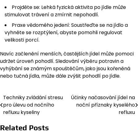
Projděte se: Lehká fyzická aktivita po jídle může
stimulovat trávení a zmírnit nepohodlí.
Praxe vědomého jedení: Soustřeďte se na jídlo a
vyhněte se rozptýlení, abyste pomohli regulovat
velikosti porcí.
Navíc začlenění menších, častějších jídel může pomoci
udržet úroveň pohodlí. Sledování výběru potravin a
vyhýbání se známým spouštěčům, jako jsou kořeněná
nebo tučná jídla, může dále zvýšit pohodlí po jídle.
Techniky zvládání stresu
Účinky načasování jídel na
Post
pro úlevu od nočního
noční příznaky kyselého
navigation
refluxu kyseliny
refluxu
Related Posts