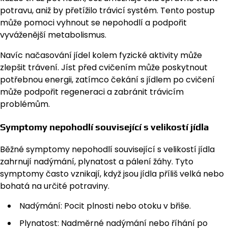
potravu, aniž by přetížilo trávicí systém. Tento postup
může pomoci vyhnout se nepohodlí a podpořit
vyváženější metabolismus.
Navíc načasování jídel kolem fyzické aktivity může
zlepšit trávení. Jíst před cvičením může poskytnout
potřebnou energii, zatímco čekání s jídlem po cvičení
může podpořit regeneraci a zabránit trávicím
problémům.
Symptomy nepohodlí související s velikostí jídla
Běžné symptomy nepohodlí související s velikostí jídla
zahrnují nadýmání, plynatost a pálení žáhy. Tyto
symptomy často vznikají, když jsou jídla příliš velká nebo
bohatá na určité potraviny.
Nadýmání: Pocit plnosti nebo otoku v břiše.
Plynatost: Nadměrné nadýmání nebo říhání po