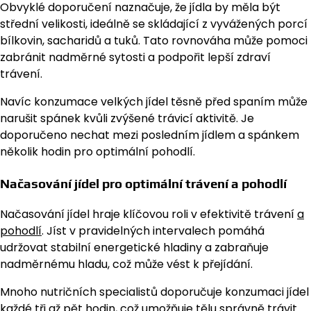
Obvyklé doporučení naznačuje, že jídla by měla být
střední velikosti, ideálně se skládající z vyvážených porcí
bílkovin, sacharidů a tuků. Tato rovnováha může pomoci
zabránit nadměrné sytosti a podpořit lepší zdraví
trávení.
Navíc konzumace velkých jídel těsně před spaním může
narušit spánek kvůli zvýšené trávicí aktivitě. Je
doporučeno nechat mezi posledním jídlem a spánkem
několik hodin pro optimální pohodlí.
Načasování jídel pro optimální trávení a pohodlí
Načasování jídel hraje klíčovou roli v efektivitě trávení
a
pohodlí
. Jíst v pravidelných intervalech pomáhá
udržovat stabilní energetické hladiny a zabraňuje
nadměrnému hladu, což může vést k přejídání.
Mnoho nutričních specialistů doporučuje konzumaci jídel
každé tři až pět hodin, což umožňuje tělu správně trávit