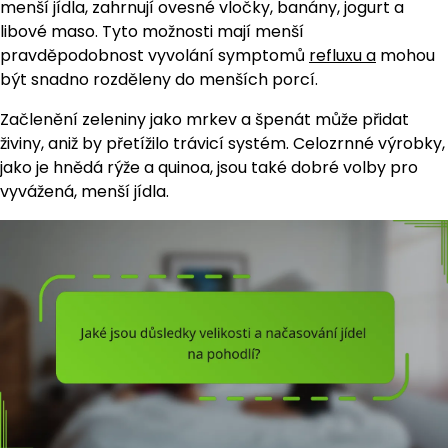
menší jídla, zahrnují ovesné vločky, banány, jogurt a
libové maso. Tyto možnosti mají menší
pravděpodobnost vyvolání symptomů
refluxu a
mohou
být snadno rozděleny do menších porcí.
Začlenění zeleniny jako mrkev a špenát může přidat
živiny, aniž by přetížilo trávicí systém. Celozrnné výrobky,
jako je hnědá rýže a quinoa, jsou také dobré volby pro
vyvážená, menší jídla.