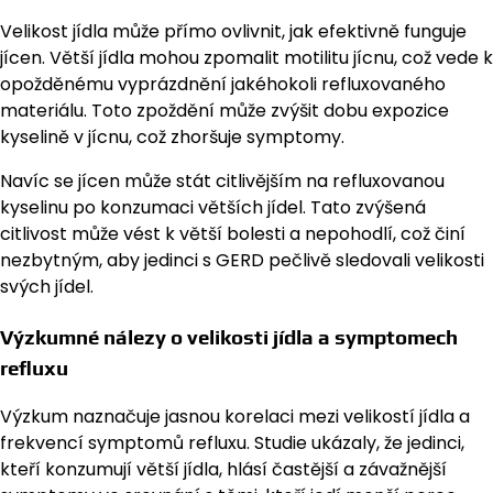
Velikost jídla může přímo ovlivnit, jak efektivně funguje
jícen. Větší jídla mohou zpomalit motilitu jícnu, což vede k
opožděnému vyprázdnění jakéhokoli refluxovaného
materiálu. Toto zpoždění může zvýšit dobu expozice
kyselině v jícnu, což zhoršuje symptomy.
Navíc se jícen může stát citlivějším na refluxovanou
kyselinu po konzumaci větších jídel. Tato zvýšená
citlivost může vést k větší bolesti a nepohodlí, což činí
nezbytným, aby jedinci s GERD pečlivě sledovali velikosti
svých jídel.
Výzkumné nálezy o velikosti jídla a symptomech
refluxu
Výzkum naznačuje jasnou korelaci mezi velikostí jídla a
frekvencí symptomů refluxu. Studie ukázaly, že jedinci,
kteří konzumují větší jídla, hlásí častější a závažnější