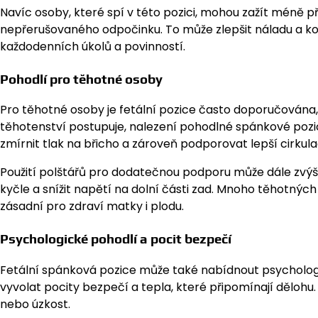
Navíc osoby, které spí v této pozici, mohou zažít méně 
nepřerušovaného odpočinku. To může zlepšit náladu a ko
každodenních úkolů a povinností.
Pohodlí pro těhotné osoby
Pro těhotné osoby je fetální pozice často doporučován
těhotenství postupuje, nalezení pohodlné spánkové pozi
zmírnit tlak na břicho a zároveň podporovat lepší cirkulac
Použití polštářů pro dodatečnou podporu může dále zvýš
kyčle a snížit napětí na dolní části zad. Mnoho těhotných 
zásadní pro zdraví matky i plodu.
Psychologické pohodlí a pocit bezpečí
Fetální spánková pozice může také nabídnout psycholog
vyvolat pocity bezpečí a tepla, které připomínají dělohu. 
nebo úzkost.