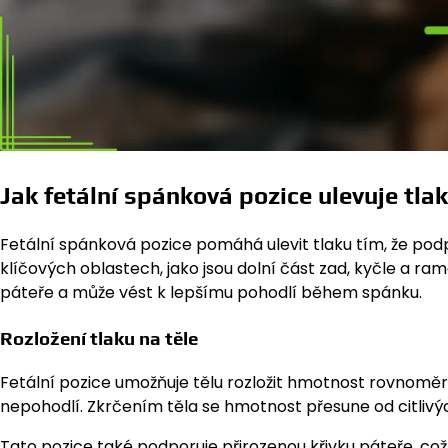
Jak fetální spánková pozice ulevuje tla
Fetální spánková pozice pomáhá ulevit tlaku tím, že podp
klíčových oblastech, jako jsou dolní část zad, kyčle a 
páteře a může vést k lepšímu pohodlí během spánku.
Rozložení tlaku na těle
Fetální pozice umožňuje tělu rozložit hmotnost rovnoměr
nepohodlí. Zkrčením těla se hmotnost přesune od citlivýc
Tato pozice také podporuje přirozenou křivku páteře, c