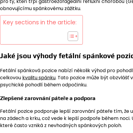
pro ty, kteří trpí gastroezofageální refluxní chorobou (GE
obnovujícímu spánkovému zážitku.
Key sections in the article:
Jaké jsou výhody fetální spánkové pozi
Fetální spánková pozice nabízí několik výhod pro pohodlí
celkovou
kvalitu spánku
. Tato pozice může být obzvlášť 
psychické pohodlí během odpočinku.
Zlepšené zarovnání páteře a podpora
Fetální pozice podporuje lepší zarovnání páteře tím, že u
na zádech a krku, což vede k lepší podpoře během noci.
které často vzniká z nevhodných spánkových poloh.