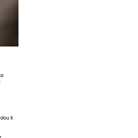
na
í
edou k
t