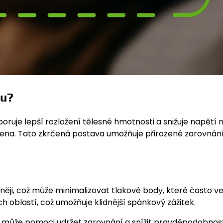
ku?
oruje lepší rozložení tělesné hmotnosti a snižuje napětí 
ramena. Tato zkrčená postava umožňuje přirozené zarovnán
něji, což může minimalizovat tlakové body, které často v
h oblastí, což umožňuje klidnější spánkový zážitek.
ož může pomoci udržet zarovnání a snížit pravděpodobnos