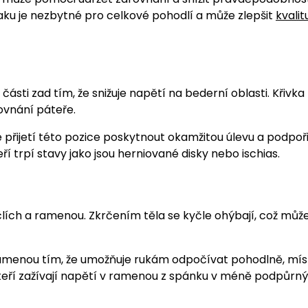
aku je nezbytné pro celkové pohodlí a může zlepšit
kvalit
části zad tím, že snižuje napětí na bederní oblasti. Křivka
ovnání páteře.
přijetí této pozice poskytnout okamžitou úlevu a podpoři
í trpí stavy jako jsou herniované disky nebo ischias.
ích a ramenou. Zkrčením těla se kyčle ohýbají, což může 
amenou tím, že umožňuje rukám odpočívat pohodlně, mís
kteří zažívají napětí v ramenou z spánku v méně podpůrn