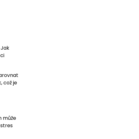
 Jak
ci
zarovnat
, což je
em může
 stres