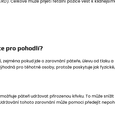
RD). Celkově může přijetí fetální pozice vést k klidnějším
ce pro pohodlí?
, zejména pokud jde o zarovnání páteře, úlevu od tlaku a
výhodná pro těhotné osoby, protože poskytuje jak fyzické,
možňuje páteři udržovat přirozenou křivku. To může snížit
 Udržování tohoto zarovnání může pomoci předejít nepoho