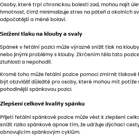
Osoby, které trpí chronickou bolestí zad, mohou najít úl
hmotnost, čímž minimalizuje stres na páteři a okolních sv
odpočatější a méně bolaví.
Snížení tlaku na klouby a svaly
Spánek v fetální pozici může výrazně snížit tlak na klouby 
nebo jinými problémy s klouby. Zkrčením těla tato pozic
ztuhlosti a nepohodlí.
Kromě toho může fetální pozice pomoci zmírnit tlakové 
být obzvlášť důležité pro osoby, které mohou mít potíže
pohodlnější spánkovou pozici.
Zlepšení celkové kvality spánku
Přijetí fetální spánkové pozice může vést k zlepšení cel
snížit riziko spánkové apnoe tím, že udržuje dýchací ces
obnovujícím spánkovým cyklům.