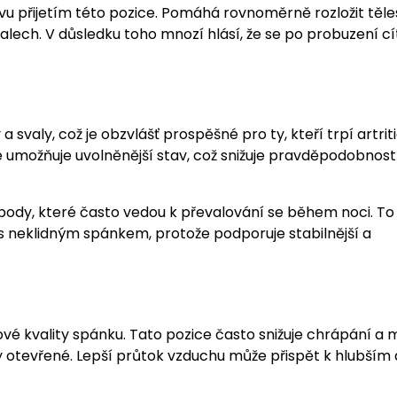
evu přijetím této pozice. Pomáhá rovnoměrně rozložit těl
alech. V důsledku toho mnozí hlásí, že se po probuzení cí
a svaly, což je obzvlášť prospěšné pro ty, kteří trpí artrit
e umožňuje uvolněnější stav, což snižuje pravděpodobnost
body, které často vedou k převalování se během noci. T
 s neklidným spánkem, protože podporuje stabilnější a
kové kvality spánku. Tato pozice často snižuje chrápání a
ty otevřené. Lepší průtok vzduchu může přispět k hlubším 