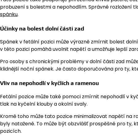
probuzení s bolestmi a nepohodlím. Správné rozložení tl
spánku
.
Účinky na bolest dolní části zad
Spánek v fetální pozici může výrazně zmírnit bolest dolní 
v této pozici pomáhá uvolnit napětí a umožňuje lepší zar
Pro osoby s chronickými problémy v dolní části zad může 
klidnější noční spánek. Je často doporučována pro ty, kteř
Vliv na nepohodlí v kyčlích a ramenou
Fetální pozice může také pomoci zmírnit nepohodlí v kyčl
tlak na kyčelní klouby a okolní svaly.
Kromě toho může tato pozice minimalizovat napětí na r
byly natažené. To může být obzvlášť prospěšné pro ty, 
pozicích.