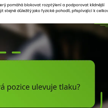
terý pomáhá blokovat rozptýlení a podporovat klidnější
stejně důležitý jako fyzické pohodlí, přispívající k celk