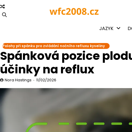
Skip
wfc2008.cz
to
content
JAZYK
D
Polohy při spánku pro zvládání nočního refluxu kyseliny
Spánková pozice plodu:
účinky na reflux
Nora Hastings
11/02/2026