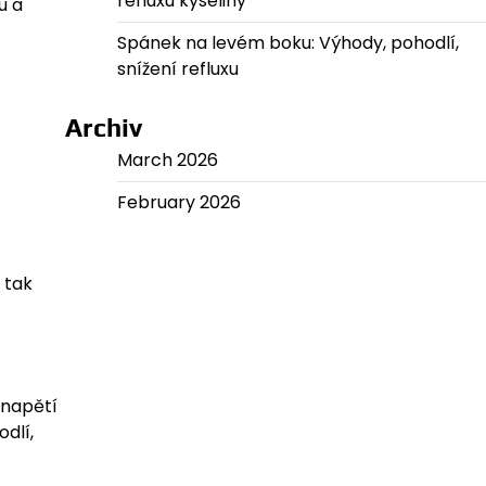
refluxu kyseliny
u a
Spánek na levém boku: Výhody, pohodlí,
snížení refluxu
Archiv
March 2026
February 2026
 tak
 napětí
dlí,