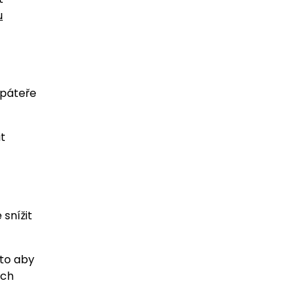
u
 páteře
t
snížit
to aby
ých