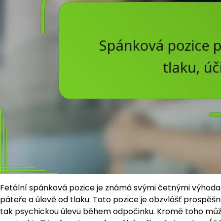
Fetální spánková pozice je známá svými četnými výhodam
páteře a úlevě od tlaku. Tato pozice je obzvlášť prospěš
tak psychickou úlevu během odpočinku. Kromě toho může 