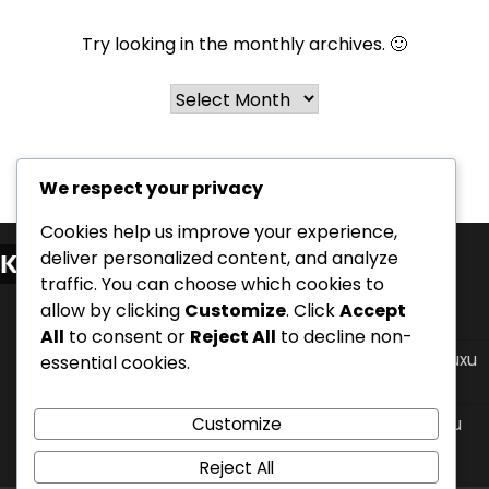
Try looking in the monthly archives. 🙂
Archives
We respect your privacy
Cookies help us improve your experience,
deliver personalized content, and analyze
Kategorie
traffic. You can choose which cookies to
Polohy při spánku pro zvládání nočního refluxu
allow by clicking
Customize
. Click
Accept
kyseliny
All
to consent or
Reject All
to decline non-
Protokoly časování jídel pro úlevu od nočního refluxu
essential cookies.
kyseliny
Customize
Úpravy životního stylu pro zvládání nočního refluxu
kyseliny
Reject All